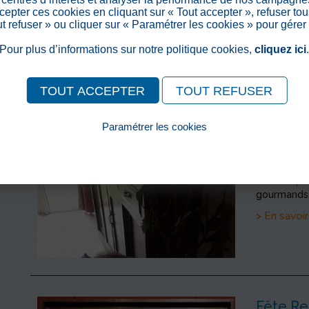
Les résiden
epter ces cookies en cliquant sur « Tout accepter », refuser tou
"Moyen Age
out refuser » ou cliquer sur « Paramétrer les cookies » pour gérer
> En savoir
Pour plus d’informations sur notre politique cookies,
cliquez ici
TOUT ACCEPTER
TOUT REFUSER
Paramétrer les cookies
Pâques
Pour consulter notre politique cookies, cliquez ici
>
Publié le
Le lundi de
familles po
gourmand
> En savoir
Fête Re