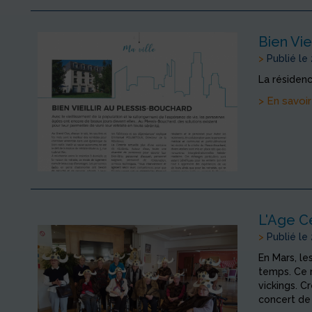
Bien Vie
>
Publié le
La résidenc
> En savoir
L'Age C
>
Publié le
En Mars, le
temps. Ce m
vickings. C
concert de