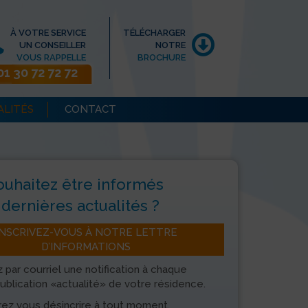
À VOTRE SERVICE
TÉLÉCHARGER
UN CONSEILLER
NOTRE
VOUS RAPPELLE
BROCHURE
01 30 72 72 72
ALITÉS
CONTACT
ouhaitez être informés
dernières actualités ?
INSCRIVEZ-VOUS À NOTRE LETTRE
D’INFORMATIONS
 par courriel une notification à chaque
ublication «actualité» de votre résidence.
ez vous désincrire à tout moment.