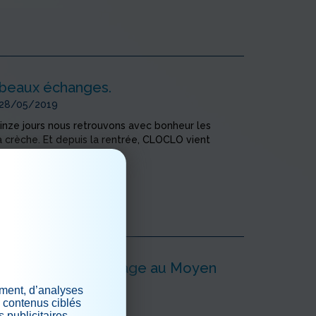
beaux échanges.
 28/05/2019
inze jours nous retrouvons avec bonheur les
a crèche. Et depuis la rentrée, CLOCLO vient
.
 plus
éparons notre voyage au Moyen
ement, d’analyses
s contenus ciblés
 28/05/2019
 publicitaires.