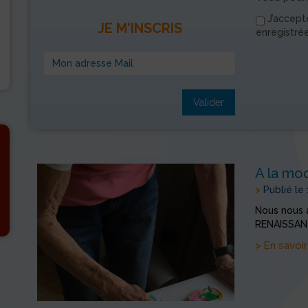
J’accept
JE M'INSCRIS
enregistré
Valider
A la mo
>
Publié le
Nous nous a
RENAISSANC
> En savoir