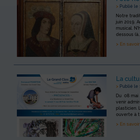
>
Publié le
Notre tradi
juin 2019.
musical. N'h
dessous (à..
> En savoir
La cultu
>
Publié le
Du 08 mai a
venir admir
plasticien.
ouverte à t
> En savoir