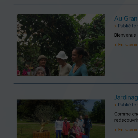
Au Gran
>
Publié le
Bienvenue à
> En savoir
Jardina
>
Publié le
Comme chaq
redecouvrir
> En savoir