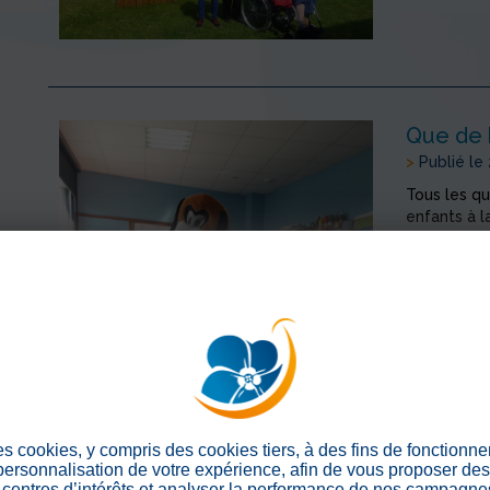
Que de 
>
Publié le
Tous les qu
enfants à l
également
> En savoir
Nous pr
Age
es cookies, y compris des cookies tiers, à des fins de fonctionn
 personnalisation de votre expérience, afin de vous proposer de
>
Publié le
centres d’intérêts et analyser la performance de nos campagnes