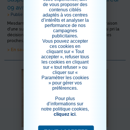
de vous proposer des
09 avril inclus
contenus ciblés
>
Publié le 06/04/2021
adaptés à vos centres
d’intérêts et analyser la
Mesdames, Messieurs, nous vous informons qu'en raison
performance de nos
d'une suspision de covid au sein de la résidence, j'ai pri la
campagnes
décision de suspendre les visites des familles et des
publicitaires.
proches, jusqu'au vendredi 09 avril procha...
Vous pouvez accepter
ces cookies en
> En savoir plus
cliquant sur « Tout
accepter », refuser tous
les cookies en cliquant
sur « tout refuser » ou
cliquer sur «
Paramétrer les cookies
» pour gérer vos
préférences.
Pour plus
d’informations sur
notre politique cookies,
cliquez ici
.