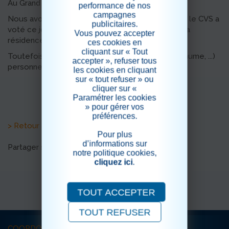
Au Grand Clos nous ne le savons que trop.
performance de nos
campagnes
Nous avons donc le plaisir de vous annoncer que le CVS a
publicitaires.
voté ce jour, la fin du port du masque au sein de la
Vous pouvez accepter
résidence.
ces cookies en
cliquant sur « Tout
Toutefois en cas de symptomes (covid, grippe, rhume, ...)
accepter », refuser tous
personnel et visiteur sont invités à venir masqué.
les cookies en cliquant
sur « tout refuser » ou
cliquer sur «
Paramétrer les cookies
» pour gérer vos
préférences.
> Retour aux actualités
Pour plus
d’informations sur
Partager sur les réseaux sociaux
notre politique cookies,
cliquez ici
.
TOUT ACCEPTER
TOUT REFUSER
COORDONNÉES