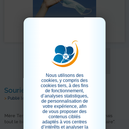
Nous utilisons des
cookies, y compris des
cookies tiers, à des fins
Souriez
de fonctionnement,
d’analyses statistiques,
>
Publié le 31/05/2023
de personnalisation de
votre expérience, afin
de vous proposer des
Mère Teresa proclamait que "nous ne saurons jamais
contenus ciblés
tout le bien qu'un simple sourire est capable de faire".
adaptés à vos centres
d’intérêts et analyser la