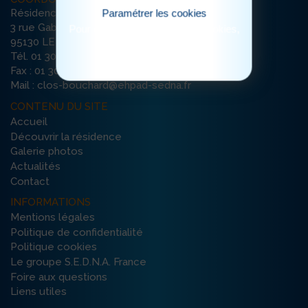
Résidence Le Grand Clos
Paramétrer les cookies
3 rue Gabriel Péri
Pour consulter notre politique cookies,
cliquez ici
95130 LE PLESSIS-BOUCHARD
Tél. 01 30 72 72 72
Fax : 01 30 72 26 56
Mail : clos-bouchard@ehpad-sedna.fr
CONTENU DU SITE
Accueil
Découvrir la résidence
Galerie photos
Actualités
Contact
INFORMATIONS
Mentions légales
Politique de confidentialité
Politique cookies
Le groupe S.E.D.N.A. France
Foire aux questions
Liens utiles