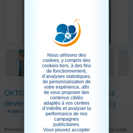
Nous utilisons des
cookies, y compris des
cookies tiers, à des fins
de fonctionnement,
d’analyses statistiques,
de personnalisation de
votre expérience, afin
OKTOBERFEST une première qui
de vous proposer des
contenus ciblés
deviendra une tradition dès 2023
adaptés à vos centres
d’intérêts et analyser la
>
Publié le 20/10/2022
performance de nos
campagnes
publicitaires.
Revivez en vidéo sur notre chaine You tube et notre page
Vous pouvez accepter