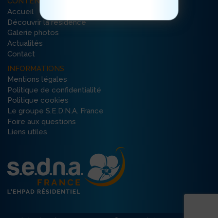
CONTENU DU SITE
Accueil
Découvrir la résidence
Galerie photos
Actualités
Contact
INFORMATIONS
Mentions légales
Politique de confidentialité
Politique cookies
Le groupe S.E.D.N.A. France
Foire aux questions
Liens utiles