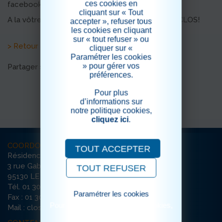
ces cookies en
facebook un vrai moment de VIE.
cliquant sur « Tout
A la vôtre et à la santé des habitants du GRAND CLOS!
accepter », refuser tous
les cookies en cliquant
sur « tout refuser » ou
> Retour aux actualités
cliquer sur «
Paramétrer les cookies
» pour gérer vos
Partager sur les réseaux sociaux
préférences.
Pour plus
d’informations sur
notre politique cookies,
cliquez ici
.
COORDONNÉES
TOUT ACCEPTER
Résidence Le Grand Clos
3 rue Gabriel Péri
TOUT REFUSER
95130 LE PLESSIS-BOUCHARD
Tél. 01 30 72 72 72
Paramétrer les cookies
Fax : 01 30 72 26 56
Pour consulter notre politique cookies,
Mail : clos-bouchard@ehpad-sedna.fr
cliquez ici