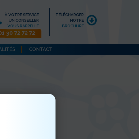
À VOTRE SERVICE
TÉLÉCHARGER
UN CONSEILLER
NOTRE
VOUS RAPPELLE
BROCHURE
01 30 72 72 72
ALITÉS
CONTACT
eyrand veille au grain....
iaux