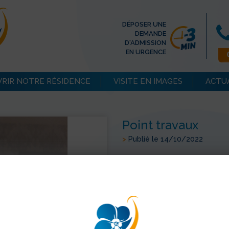
DÉPOSER UNE
DEMANDE
D'ADMISSION
EN URGENCE
RIR NOTRE RÉSIDENCE
VISITE EN IMAGES
ACTU
Point travaux
>
Publié le 14/10/2022
Tout avance à bon rythme, Tall
> Retour aux actualités
Partager sur les réseaux soc