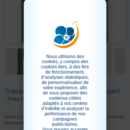
Nous utilisons des
cookies, y compris des
cookies tiers, à des fins
de fonctionnement,
d’analyses statistiques,
de personnalisation de
votre expérience, afin
Travaux au 2eme étage: top départ
de vous proposer des
contenus ciblés
>
Publié le 01/07/2022
adaptés à vos centres
d’intérêts et analyser la
performance de nos
Nous avons le plaisir de vous annoncer que les travaux du
campagnes
deuxieme étage ont déjà commencé.
publicitaires.
Vous pouvez accepter