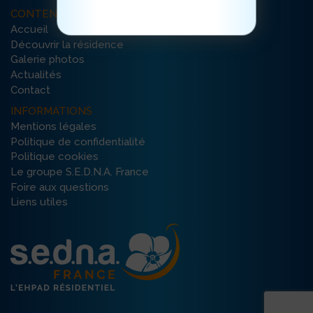
CONTENU DU SITE
Accueil
Découvrir la résidence
Galerie photos
Actualités
Contact
INFORMATIONS
Mentions légales
Politique de confidentialité
Politique cookies
Le groupe S.E.D.N.A. France
Foire aux questions
Liens utiles