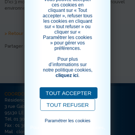
D'ici 3 mois les résidents pourront découvrir leur nouvel
ces cookies en
environnement entièrement rénové.
cliquant sur « Tout
accepter », refuser tous
les cookies en cliquant
sur « tout refuser » ou
cliquer sur «
> Retour aux actualités
Paramétrer les cookies
» pour gérer vos
Partager sur les réseaux sociaux
préférences.
Pour plus
d’informations sur
notre politique cookies,
cliquez ici
.
TOUT ACCEPTER
COORDONNÉES
Résidence Le Grand Clos
TOUT REFUSER
3 rue Gabriel Péri
95130 LE PLESSIS-BOUCHARD
Tél. 01 30 72 72 72
Paramétrer les cookies
Fax : 01 30 72 26 56
Pour consulter notre politique cookies,
Mail : clos-bouchard@ehpad-sedna.fr
cliquez ici