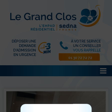
DÉPOSER UNE
À VOTRE SERVICE
DEMANDE
UN CONSEILLER
D'ADMISSION
VOUS RAPPELLE
EN URGENCE
01 30 72 72 72