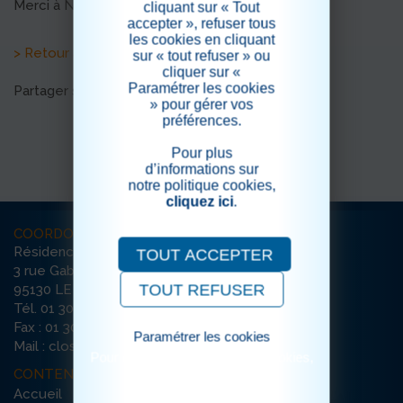
Merci à Nicole qui leur a fait ce joli cadeau.
cliquant sur « Tout
accepter », refuser tous
les cookies en cliquant
> Retour aux actualités
sur « tout refuser » ou
cliquer sur «
Paramétrer les cookies
Partager sur les réseaux sociaux
» pour gérer vos
préférences.
Pour plus
d’informations sur
notre politique cookies,
cliquez ici
.
COORDONNÉES
Résidence Le Grand Clos
TOUT ACCEPTER
3 rue Gabriel Péri
TOUT REFUSER
95130 LE PLESSIS-BOUCHARD
Tél. 01 30 72 72 72
Fax : 01 30 72 26 56
Paramétrer les cookies
Mail : clos-bouchard@ehpad-sedna.fr
Pour consulter notre politique cookies,
cliquez ici
CONTENU DU SITE
Accueil