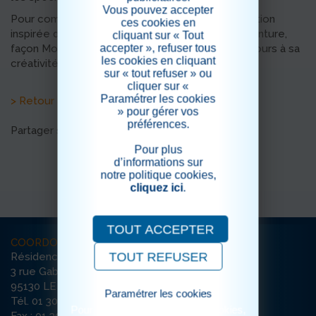
Vous pouvez accepter
Pour compléter cette belle journée, une décoration
ces cookies en
inspirée de la mer a été installée et un atelier peinture,
cliquant sur « Tout
accepter », refuser tous
façon Monet, a permis à chacun de laisser libre cours à sa
les cookies en cliquant
créativité.
sur « tout refuser » ou
cliquer sur «
Paramétrer les cookies
> Retour aux actualités
» pour gérer vos
préférences.
Partager sur les réseaux sociaux
Pour plus
d’informations sur
notre politique cookies,
cliquez ici
.
TOUT ACCEPTER
COORDONNÉES
TOUT REFUSER
Résidence Le Grand Clos
3 rue Gabriel Péri
95130 LE PLESSIS-BOUCHARD
Paramétrer les cookies
Tél. 01 30 72 72 72
Pour consulter notre politique cookies,