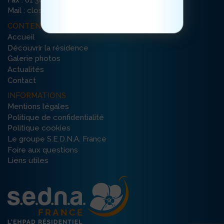
Fax : 01 30 72 26 56
cliquez ici
Mail : clos-bouchard@ehpad-sedna.fr
CONTENU DU SITE
Accueil
Découvrir la résidence
Galerie photos
Actualités
Contact
INFORMATIONS
Mentions légales
Politique de confidentialité
Politique cookies
Le groupe S.E.D.N.A. France
Foire aux questions
Liens utiles