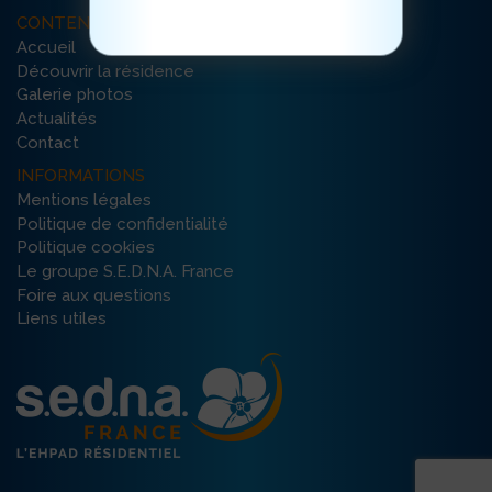
CONTENU DU SITE
Accueil
Découvrir la résidence
Galerie photos
Actualités
Contact
INFORMATIONS
Mentions légales
Politique de confidentialité
Politique cookies
Le groupe S.E.D.N.A. France
Foire aux questions
Liens utiles