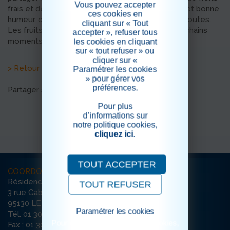
Vous pouvez accepter
frais et de saison. Entre découvertes, échanges et bonne
ces cookies en
humeur, cette matinée a été très appréciée par toutes.
cliquant sur « Tout
Les fruits achetés seront dégustés lors des prochains
accepter », refuser tous
moments de partage au sein de la résidence.
les cookies en cliquant
sur « tout refuser » ou
cliquer sur «
> Retour aux actualités
Paramétrer les cookies
» pour gérer vos
préférences.
Partager sur les réseaux sociaux
Pour plus
d’informations sur
notre politique cookies,
cliquez ici
.
TOUT ACCEPTER
COORDONNÉES
Résidence Le Grand Clos
TOUT REFUSER
3 rue Gabriel Péri
95130 LE PLESSIS-BOUCHARD
Paramétrer les cookies
Tél. 01 30 72 72 72
Pour consulter notre politique cookies,
Fax : 01 30 72 26 56