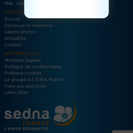
cliquez ici
Mail : clos-bouchard@ehpad-sedna.fr
CONTENU DU SITE
Accueil
Découvrir la résidence
Galerie photos
Actualités
Contact
INFORMATIONS
Mentions légales
Politique de confidentialité
Politique cookies
Le groupe S.E.D.N.A. France
Foire aux questions
Liens utiles